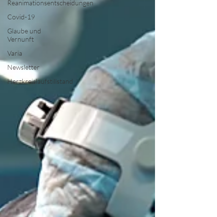
Reanimationsentscheidungen
Covid-19
Glaube und
Vernunft
Varia
Newsletter
Herzkreislaufstillstand