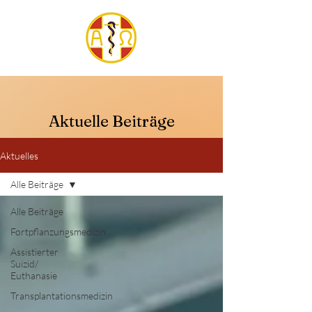
Aktuelle Beiträge
Aktuelles
Alle Beiträge
Alle Beiträge
Fortpflanzungsmedizin
Assistierter
Suizid/
Euthanasie
Transplantationsmedizin