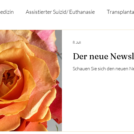
edizin
Assistierter Suizid/ Euthanasie
Transplanta
Covid-19
Glaube und Vernunft
Varia
N
8. Juli
Der neue Newsl
Schauen Sie sich den neuen Ne