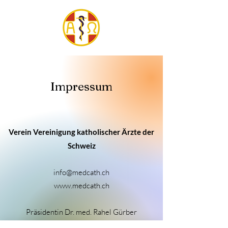
Impressum
Verein Vereinigung katholischer Ärzte der
Schweiz
info@medcath.ch
www.medcath.ch
Präsidentin Dr. med. Rahel Gürber
Florastrasse 1