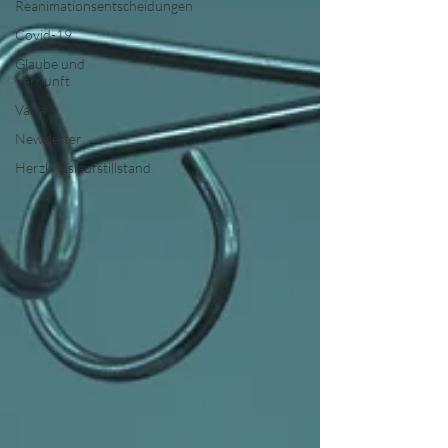
Reanimationsentscheidungen
Covid-19
Glaube und
Vernunft
Varia
Newsletter
Herzkreislaufstillstand