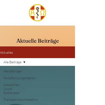
Aktuelle Beiträge
Aktuelles
Alle Beiträge
Alle Beiträge
Fortpflanzungsmedizin
Assistierter
Suizid/
Euthanasie
Transplantationsmedizin