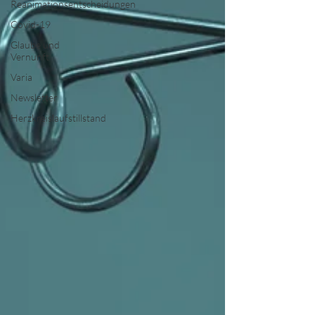
Reanimationsentscheidungen
Covid-19
Glaube und
Vernunft
Varia
Newsletter
Herzkreislaufstillstand