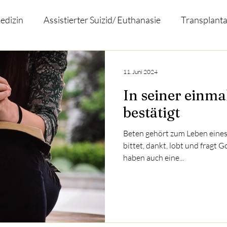
edizin
Assistierter Suizid/ Euthanasie
Transplanta
Covid-19
Glaube und Vernunft
Varia
N
11. Juni 2024
In seiner einma
bestätigt
Beten gehört zum Leben eines
bittet, dankt, lobt und fragt 
haben auch eine...