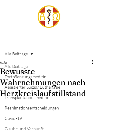
Beitrag
Alle Beiträge
6. Juli
Alle Beiträge
Bewusste
Fortpflanzungsmedizin
Wahrnehmungen nach
Assistierter Suizid/ Euthanasie
Herzkreislaufstillstand
Transplantationsmedizin
Reanimationsentscheidungen
Covid-19
Glaube und Vernunft