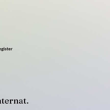
egister
ternat.