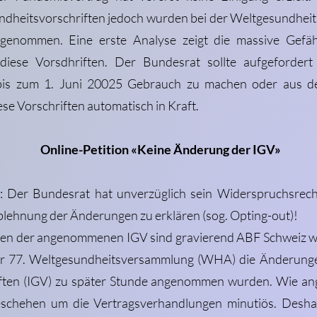
ndheitsvorschriften jedoch wurden bei der Weltgesundhei
genommen. Eine erste Analyse zeigt die massive Gefä
diese Vorsdhriften. Der Bundesrat sollte aufgeforder
bis zum 1. Juni 20025 Gebrauch zu machen oder aus 
se Vorschriften automatisch in Kraft.
Online-Petition «Keine Änderung der IGV»
: Der Bundesrat hat unverzüglich sein Widerspruchsrec
lehnung der Änderungen zu erklären (sog. Opting-out)!
en der angenommenen IGV sind gravierend ABF Schweiz war
der 77. Weltgesundheitsversammlung (WHA) die Änderunge
ften (IGV) zu später Stunde angenommen wurden. Wie an
chehen um die Vertragsverhandlungen minutiös. Deshal