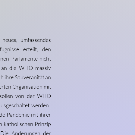
n neues, umfassendes
nisse erteilt, den
enen Parlamente nicht
ge an die WHO massiv
h ihre Souveränität an
erten Organisation mit
m sollen von der WHO
ausgeschaltet werden.
nde Pandemie mit ihrer
n katholischen Prinzip
t. Die Änderungen der