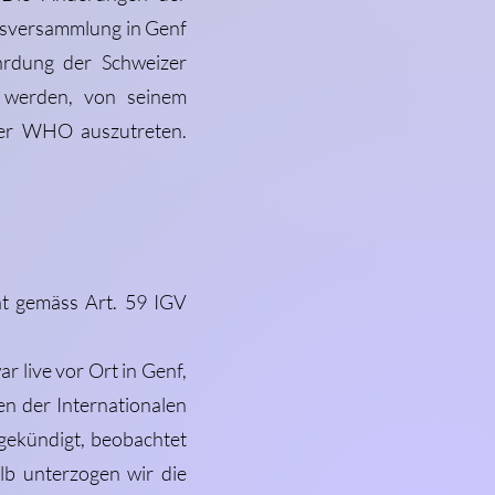
tsversammlung in Genf
hrdung der Schweizer
t werden, von seinem
der WHO auszutreten.
ht gemäss Art. 59 IGV
 live vor Ort in Genf,
n der Internationalen
gekündigt, beobachtet
b unterzogen wir die