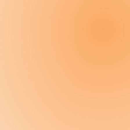
 ideale Ort, um mehr Informationen
Doppelklicke auf das Textfeld und
ionen, die für deine Besucher relevant