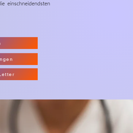
die einschneidendsten
n
ungen
etter