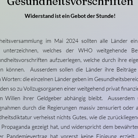
Gesundheitsvorschriften
Widerstand ist ein Gebot der Stunde!
heitsversammlung im Mai 2024 sollten alle Länder ei
unterzeichnen, welches der WHO weitgehende Befug
ndheitsvorschriften aufzuerlegen, welche durch ihre eig
en können. Ausserdem sollen die Länder ihre Beiträ
 Worten: die einzelnen Länder geben im Gesundheitsbereic
n so zu Vollzugsorganen einer weitgehend privat finanzi
vom Willen ihrer Geldgeber abhängig bleibt. Ausserde
gnahmen durch die Regierungen massiv zensuriert oder 
heitsdiktatur verheisst nichts Gutes, wie die zurückliege
n Propaganda gezeigt hat, und widerspricht dem bewährte
Der Pandemievertrag hat vorerst keine Einigung erziel