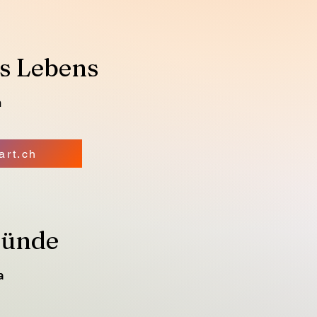
es Lebens
h
art.ch
ründe
a