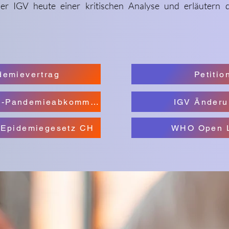
der IGV heute einer kritischen Analyse und erläutern 
demievertrag
Petitio
Petition WHO-Pandemieabkommen
IGV Änder
 Epidemiegesetz CH
WHO Open L