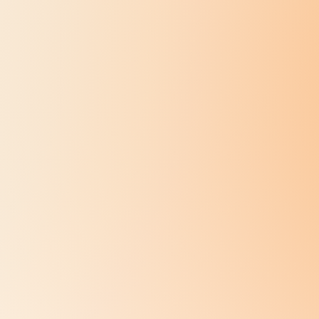
Das bin ich
Das ist deine Über-mich-Seite. Dies ist der
über dich und deine Website hinzuzufügen. 
passe den Inhalt an. Denke an alle Informat